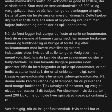
andre mennesker i realtid, og jackpotter er gode til spillere, der
vil vinde stort. Start med en sessionsbankrulle på 200 kr, og
vælg spiltyper baseret på, hvor længe du planlægger at spille.
Dette vil gøre din første session mere gnidningsfri. Dette hjælper
dig med at spille flere spil uden at skynde dig ind i dem med
højere indsatser, og det holder dit spil under kontrol.
Når du først logger ind, vælger de fleste at spille spilleautomater,
fordi de er nemme at komme i gang med, har mange forskellige
temaer og funktioner og er hurtige at forstå. Kig efter
spilleautomater med lavere volatilitet og mindre
indsatsstørrelser, hvis du vil spille længere. Vælg titler med
meget volatilitet, hvis du kan lide skarpe svingninger og større
træfpotentiale. Du kan forvente længere perioder uden
gevinster. Når du først begynder at spille spilleautomater, er det
bedst at starte med spil, der er så enkle som muligt, som
klassiske spilleautomater eller simple video-spilleautomater. På
denne måde kan du vænne dig til tempoet, før du prøver spil
med mange funktioner. Tjek udvalget af indsatser, og vælg et
niveau, der passer til dit budget. For eksempel, hvis du starter
med 200 kr, kunne du holde hver spin på et niveau på omkring 1
kr.
Vær forsigtig, når du bruger funktionskøb. Hvis et spil har et