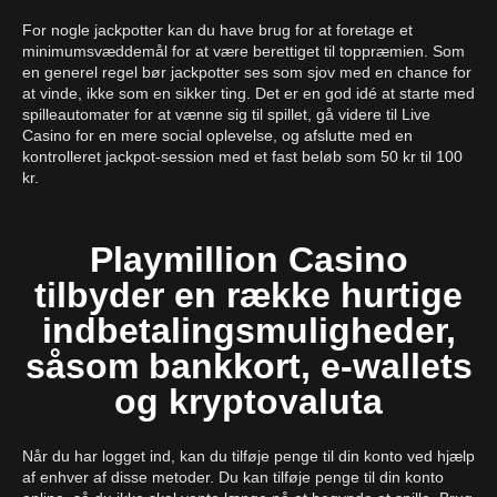
For nogle jackpotter kan du have brug for at foretage et
minimumsvæddemål for at være berettiget til toppræmien. Som
en generel regel bør jackpotter ses som sjov med en chance for
at vinde, ikke som en sikker ting. Det er en god idé at starte med
spilleautomater for at vænne sig til spillet, gå videre til Live
Casino for en mere social oplevelse, og afslutte med en
kontrolleret jackpot-session med et fast beløb som 50 kr til 100
kr.
Playmillion Casino
tilbyder en række hurtige
indbetalingsmuligheder,
såsom bankkort, e-wallets
og kryptovaluta
Når du har logget ind, kan du tilføje penge til din konto ved hjælp
af enhver af disse metoder. Du kan tilføje penge til din konto