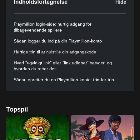
Indholdsfortegnelse
Hide
Playmillion login-side: hurtig adgang for
tilbagevendende spillere
Sådan logger du ind på din Playmillion-konto
Hurtige trin til at nulstille din adgangskode
Hvad "ugyldigt link" eller "link udløbet" betyder, og
hvordan du retter det
Sådan opretter du en Playmillion-konto: trin-for-trin-
instruktioner og påkrævede oplysninger
Velkomstbonus efter login: få gratis spins og
indbetalingsmatch
Topspil
Sådan aktiverer du kampagnekoder og løbende tilbud
på din konto
Spilleautomater, live casino-spil og jackpotter er de
bedste spil at spille efter at have logget ind på