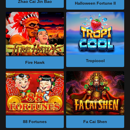
Zhao Cai Jin Bao
Halloween Fortune II
Tropicool
Fire Hawk
88 Fortunes
Fa Cai Shen