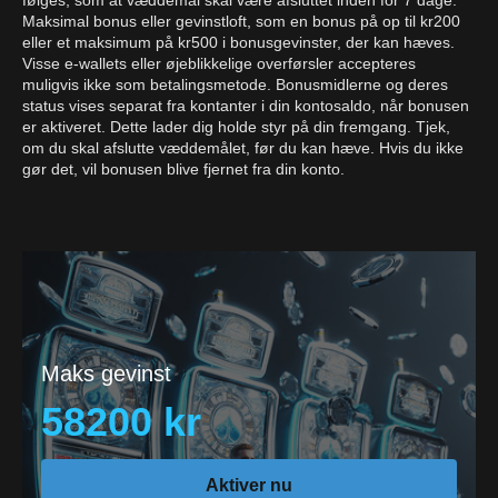
følges, som at væddemål skal være afsluttet inden for 7 dage.
Maksimal bonus eller gevinstloft, som en bonus på op til kr200
eller et maksimum på kr500 i bonusgevinster, der kan hæves.
Visse e-wallets eller øjeblikkelige overførsler accepteres
muligvis ikke som betalingsmetode. Bonusmidlerne og deres
status vises separat fra kontanter i din kontosaldo, når bonusen
er aktiveret. Dette lader dig holde styr på din fremgang. Tjek,
om du skal afslutte væddemålet, før du kan hæve. Hvis du ikke
gør det, vil bonusen blive fjernet fra din konto.
Maks gevinst
58200 kr
Aktiver nu