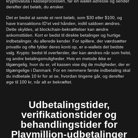
kryptovaluta i kasseprocessen, får en wallet-adresse og sender
derefter det beløb, du ønsker.
Det er bedst at sende et rent beløb, som $30 eller $100, og
have transaktions-ID'et ved hånden, indtil saldoen ændres.
Dette skyldes, at blockchain-bekræftelser kan ændre
ankomsttiden. Kort er bedst til direkte betalinger og hurtige
indbetalinger, du allerede kender. For spillere, der værdsætter
privatliv og ofte fylder deres konti op, er e-wallets det bedste
valg. Krypto: bedst til overførsler, der kan ændres når som helst,
og andre betalingsmuligheder. Hvis en metode ikke er
tilgængelig, hvor du er, vil kassen vise dig de muligheder, der er
tilgængelige i Danmark. For en nemmere første indbetaling skal
du indbetale 10 kr for at se, hvordan tingene går, og derefter
øge til 100 kr, når alt er bekræftet.
Udbetalingstider,
verifikationstider og
behandlingstider for
Playmillion-udbetalinger