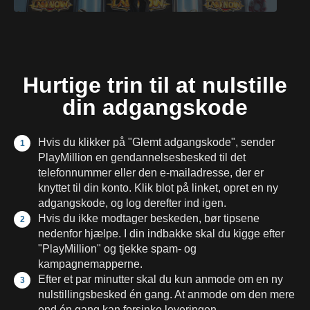
Hurtige trin til at nulstille
din adgangskode
Hvis du klikker på "Glemt adgangskode", sender
PlayMillion en gendannelsesbesked til det
telefonnummer eller den e-mailadresse, der er
knyttet til din konto. Klik blot på linket, opret en ny
adgangskode, og log derefter ind igen.
Hvis du ikke modtager beskeden, bør tipsene
nedenfor hjælpe. I din indbakke skal du kigge efter
"PlayMillion" og tjekke spam- og
kampagnemapperne.
Efter et par minutter skal du kun anmode om en ny
nulstillingsbesked én gang. At anmode om den mere
end én gang kan forsinke leveringen.