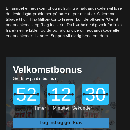
En simpel enhedskontrol og nulstilling af adgangskoden vil løse
de fleste login-problemer på bare et par minutter. At komme
tilbage til din PlayMillion-konto kræver kun de officielle "Glemt
adgangskode"- og "Log ind"-trin. Du bør holde dig væk fra links
fra eksterne kilder, og du bør aldrig give din adgangskode eller
engangskoder til andre. Support vil aldrig bede om dem.
Velkomstbonus
Gør krav på din bonus nu
52
12
29
Timer
Minutter
Sekunder
Log ind og gør krav