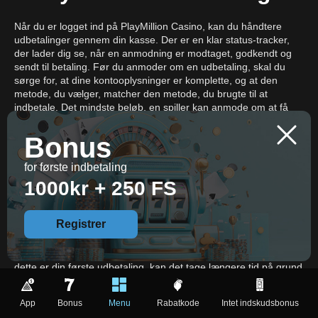
Når du er logget ind på PlayMillion Casino, kan du håndtere
udbetalinger gennem din kasse. Der er en klar status-tracker,
der lader dig se, når en anmodning er modtaget, godkendt og
sendt til betaling. Før du anmoder om en udbetaling, skal du
sørge for, at dine kontooplysninger er komplette, og at den
metode, du vælger, matcher den metode, du brugte til at
indbetale. Det mindste beløb, en spiller kan anmode om at få
udbetalt, er 10 kr. Casinoet vil udføre standard
sikkerhedskontroller og, hvis nødvendigt, verificere spillerens
Bonus
identitet. Sørg for, at din saldo er sikker, og at dine gevinster når
den rigtige person hurtigt ved at følge disse trin.
for første indbetaling
1000kr + 250 FS
Behandlingshastighed og typiske ventetider: Tiden det tager at
hæve penge er normalt opdelt i to dele: den tid det tager
casinoet at behandle pengene og den tid det tager for
Registrer
betalingsudbyderen at sende pengene. Hvis dine dokumenter
allerede er godkendt, og dine betalingsoplysninger er korrekte,
kan det interne trin være hurtigere. På den anden side, hvis
dette er din første udbetaling, kan det tage længere tid på grund
af flere kontroller. Intern behandling: normalt mellem 0 og 48
timer efter, at du sender anmodningen, men dette afhænger af,
App
Bonus
Menu
Rabatkode
Intet indskudsbonus
hvor travlt de har, og om de har brug for at verificere det. Fra