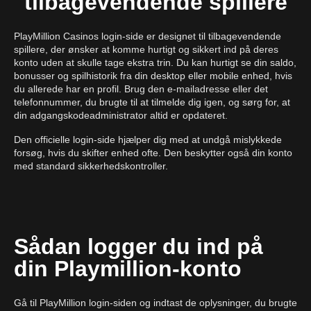
tilbagevendende spillere
PlayMillion Casinos login-side er designet til tilbagevendende
spillere, der ønsker at komme hurtigt og sikkert ind på deres
konto uden at skulle tage ekstra trin. Du kan hurtigt se din saldo,
bonusser og spilhistorik fra din desktop eller mobile enhed, hvis
du allerede har en profil. Brug den e-mailadresse eller det
telefonnummer, du brugte til at tilmelde dig igen, og sørg for, at
din adgangskodeadministrator altid er opdateret.
Den officielle login-side hjælper dig med at undgå mislykkede
forsøg, hvis du skifter enhed ofte. Den beskytter også din konto
med standard sikkerhedskontroller.
Sådan logger du ind på
din Playmillion-konto
Gå til PlayMillion login-siden og indtast de oplysninger, du brugte