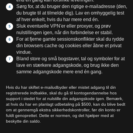
Sørg for, at du bruger den rigtige e-mailadresse (den,
du brugte til at tilmelde dig). Lav en omhyggelig test
af hver enkelt, hvis du har mere end én.
Sluk eventuelle VPN'er eller proxyer, og prøv
nulstillingen igen, når din forbindelse er stabil.
For at fjerne gamle sessionskonflikter skal du rydde
din browsers cache og cookies eller åbne et privat
vindue.
Bland store og små bogstaver, tal og symboler for at
lave en stærkere adgangskode, og brug ikke den
samme adgangskode mere end én gang.
Hvis du har skiftet e-mailudbyder eller mistet adgang til din
registrerede indbakke, skal du gå til kontogendannelse hos
support i stedet for at nulstille din adgangskode igen. Bemærk,
at hvis du har en planlagt udbetaling på $500, kan du blive bedt
om at gennemgå ekstra sikkerhedskontroller, før din konto er
fuldt genoprettet. Dette er normen, og det hjælper med at
beskytte din saldo.