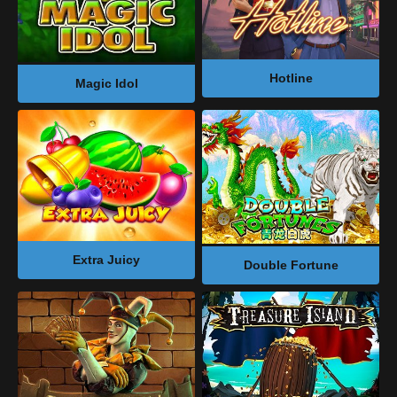
Playmillion Casino
Playmillion Casino tilbyder en række hurtige
indbetalingsmuligheder, såsom bankkort, e-wallets og
kryptovaluta
Hotline
Magic Idol
Udbetalingstider, verifikationstider og behandlingstider
for Playmillion-udbetalinger
Piggies and the Wolf
Double Fortune