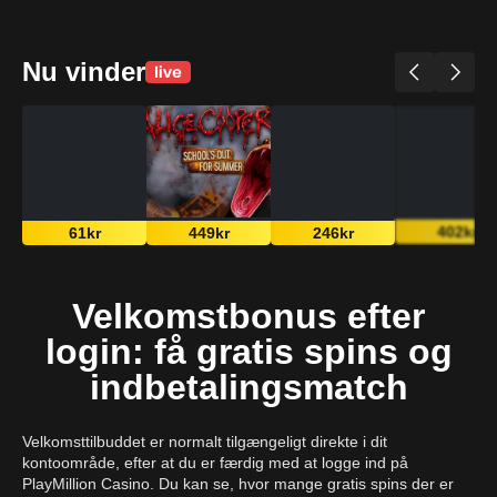
Nu vinder
61kr
449kr
246kr
402kr
Velkomstbonus efter
login: få gratis spins og
indbetalingsmatch
Velkomsttilbuddet er normalt tilgængeligt direkte i dit
kontoområde, efter at du er færdig med at logge ind på
PlayMillion Casino. Du kan se, hvor mange gratis spins der er