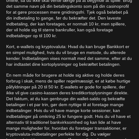
online, så du ikke skal vente længe på at begynde at spille. Brug
det samme navn på din betalingskonto som på din casinoprofil
for at gøre processen mere gnidningsfri. Tjek også beløbet på
din indbetaling to gange, før du bekræfter det. Den laveste
indbetaling, der kan foretages, er normalt 10 kr, men spillere,
der vil holde sig til større bankruller, kan også foretage
indbetalinger op til 100 kr.
Kort, e-wallets og kryptovaluta: Hvad du kan bruge Bankkort er
en simpel mulighed, hvis du vil bruge en metode, du allerede
kender. Indbetalingen vises normalt med det samme, efter at du
har indtastet dine kortoplysninger og bekræftet betalingen.
En nem måde for brugere at holde sig aktive og holde deres
forbrug i skak, mens de spiller regelmæssigt, er at købe hurtige
påfyldninger på 20 til 50 kr. E-wallets er gode for spillere, der
ikke vil give casino-kassen deres kreditkortoplysninger direkte.
Det faktum, at du kan genbruge din wallet-saldo og bekræfte
betalinger i et par trin, gør dem nyttige til at foretage mange
indbetalinger. Hvis du vil have mange korte sessioner, kan
indbetalinger på omkring 25 kr fungere godt. Hvis du vil have et
alternativ til traditionel bankvirksomhed og kan lide at have
mange muligheder for, hvordan du foretager transaktioner, er
kryptovaluta-indbetalinger perfekte for dig. Du vælger