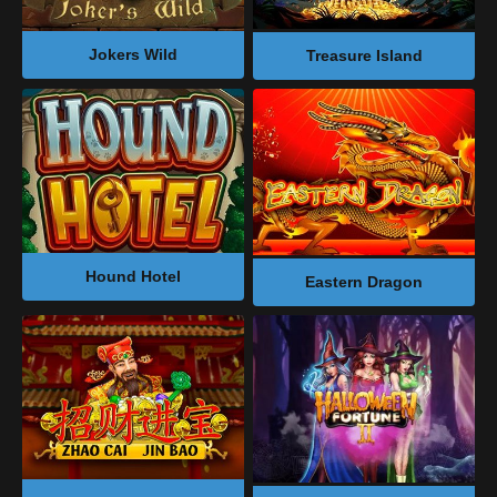
Jokers Wild
Treasure Island
Hound Hotel
Eastern Dragon